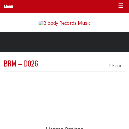
☰
Menu
BRM – D026
Home