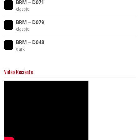
BRM – D071
classic
BRM – D079
classic
BRM – D048
dark
Video Reciente