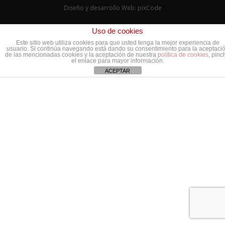
Diseño y desarrollo Web: pixCode
Uso de cookies
Este sitio web utiliza cookies para que usted tenga la mejor experiencia de
usuario. Si continúa navegando está dando su consentimiento para la aceptaci
de las mencionadas cookies y la aceptación de nuestra
política de cookies
, pinc
el enlace para mayor información.
ACEPTAR