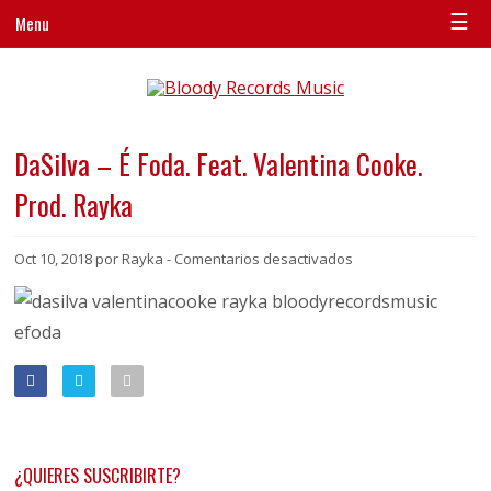
☰
Menu
DaSilva – É Foda. Feat. Valentina Cooke.
Prod. Rayka
en
Oct 10, 2018 por Rayka -
Comentarios desactivados
DaSilva
–
É
Foda.
Feat.
Valentina
Cooke.
Prod.
Rayka
¿QUIERES SUSCRIBIRTE?