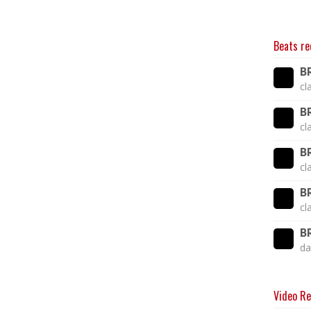
Beats re
B
cl
B
cl
B
cl
B
cl
B
da
Video Re