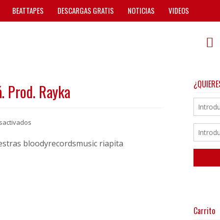
BEATTAPES
DESCARGAS GRATIS
NOTICIAS
VIDEOS
¿QUIERE
. Prod. Rayka
en
sactivados
Kaótika
Eme
–
Ria
Pitá.
Prod.
Carrito
Rayka