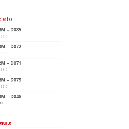
cientes
RM – D085
assic
RM – D072
assic
RM – D071
assic
RM – D079
assic
RM – D048
rk
ciente