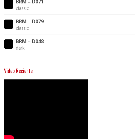
BRM – D071
classic
BRM – D079
classic
BRM – D048
dark
Video Reciente