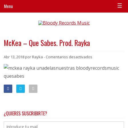
☰
Menu
McKea – Que Sabes. Prod. Rayka
en
Abr 13, 2018 por Rayka -
Comentarios desactivados
McKea
–
Que
Sabes.
Prod.
Rayka
¿QUIERES SUSCRIBIRTE?