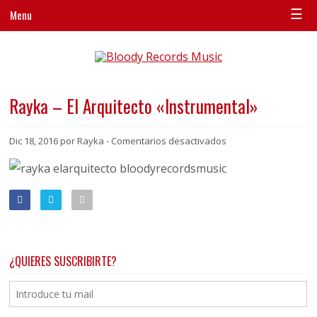
☰
Menu
Rayka – El Arquitecto «Instrumental»
en
Dic 18, 2016 por Rayka -
Comentarios desactivados
Rayka
–
El
Arquitecto
«Instrumental»
¿QUIERES SUSCRIBIRTE?