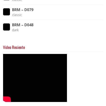
BRM – D079
classic
BRM – D048
dark
Video Reciente