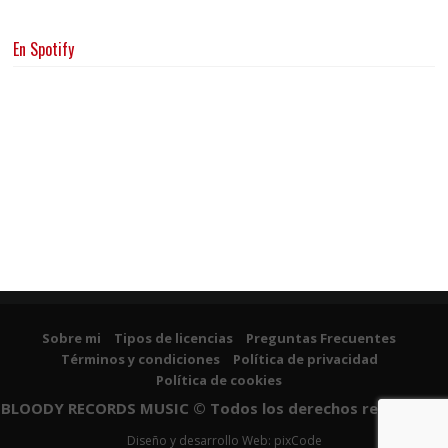
En Spotify
Sobre mi
Tipos de licencias
Preguntas Frecuentes
Términos y condiciones
Política de privacidad
Política de cookies
BLOODY RECORDS MUSIC © Todos los derechos reservados
Diseño y desarrollo Web: pixCode