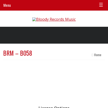
☰
Menu
BRM – B058
Home