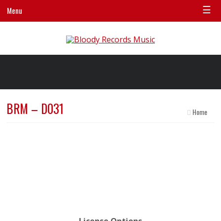
☰
Menu
BRM – D031
Home