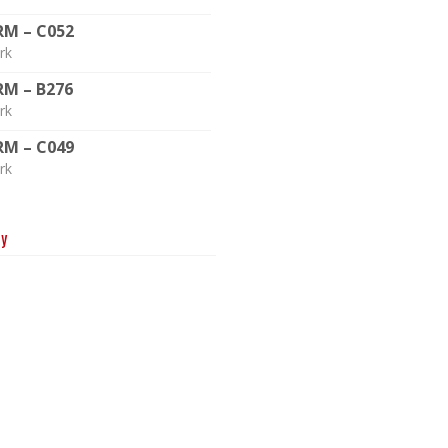
RM – C052
rk
RM – B276
rk
RM – C049
rk
fy