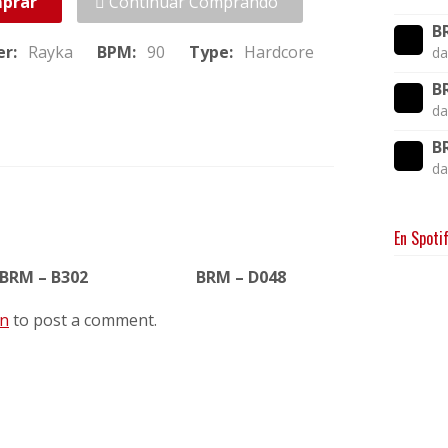
prar
Continuar Comprando
B
er:
Rayka
BPM:
90
Type:
Hardcore
da
B
da
B
da
En Spoti
BRM – B302
BRM – D048
in
to post a comment.