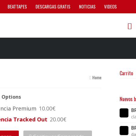
BEATTAPES
DESCARGAS GRATIS
NOTICIAS
VIDEOS
Carrito
Home
e Options
Nuevos b
encia Premium
10.00€
B
cl
encia Tracked Out
20.00€
B
da