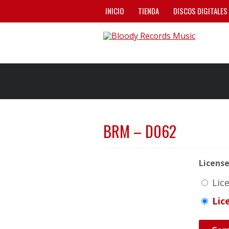
INICIO
TIENDA
DISCOS DIGITALES
BRM – D062
Licens
Lic
Lic