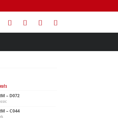
eats
RM – D072
assic
RM – C044
rk