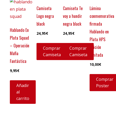
Camiseta
Camiseta Te
Lámina
Logo negra
voy a hundir
conmemorativa
black
negra black
firmada
Hablando En
Hablando en
24,95
€
24,95
€
Plata Squad
Plata HPS
– Operación
edición
Comprar
Comprar
Mafia
Camiseta
Camiseta
límitada
Fantástica
10,00
€
9,95
€
Comprar
Añadir
Poster
al
carrito