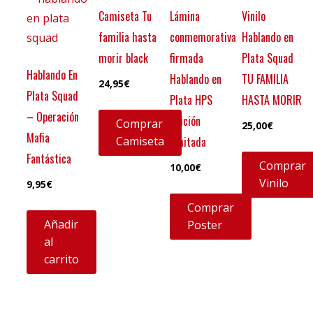
Camiseta Tu
Lámina
Vinilo
familia hasta
conmemorativa
Hablando en
morir black
firmada
Plata Squad
Hablando En
Hablando en
TU FAMILIA
24,95
€
Plata Squad
Plata HPS
HASTA MORIR
– Operación
edición
Comprar
25,00
€
Mafia
Camiseta
límitada
Fantástica
Comprar
10,00
€
Vinilo
9,95
€
Comprar
Añadir
Poster
al
carrito