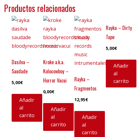
Productos relacionados
Rayka – Dirty
Tape
5,00
€
Dasilva –
Kroke a.k.a.
Añadir
Saudade
Kolocowboy –
al
Rayka –
Horror Vacui
carrito
5,00
€
Fragmentos
0,00
€
Añadir
12,95
€
al
Añadir
carrito
al
Añadir
carrito
al
carrito