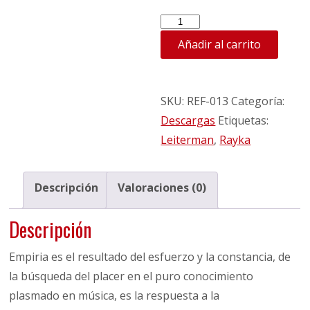
Leiterman
-
Añadir al carrito
Empiria
-
Prod.
SKU:
REF-013
Categoría:
Rayka
Descargas
Etiquetas:
cantidad
Leiterman
,
Rayka
Descripción
Valoraciones (0)
Descripción
Empiria es el resultado del esfuerzo y la constancia, de
la búsqueda del placer en el puro conocimiento
plasmado en música, es la respuesta a la