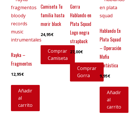
Camiseta Tu
Gorra
familia hasta
Hablando en
morir black
Plata Squad
Hablando En
Logo negra
24,95
€
Plata Squad
strapback
– Operación
Comprar
27,00
€
Rayka –
Mafia
Camiseta
Fragmentos
Fantástica
Comprar
12,95
€
Gorra
9,95
€
Añadir
Añadir
al
al
carrito
carrito