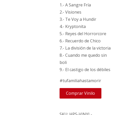
1.- A Sangre Fría
2.- Visiones
3.- Te Voy a Hundir
4.- Kryptonita
5.- Reyes del Horrorcore
6.- Recuerdo de Chico
7.- La división de la victoria
8.- Cuando me quedo sin
boli
9.- El castigo de los débiles
#tufamiliahastamorir
Comprar Vinilo
SKU:
HPS-VINYL-