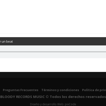
 un beat
Preguntas Frecuentes
Términos y condiciones
Política de pri
BLOODY RECORDS MUSIC © Todos los derechos reservados
Diseño y desarrollo Web: pixCode